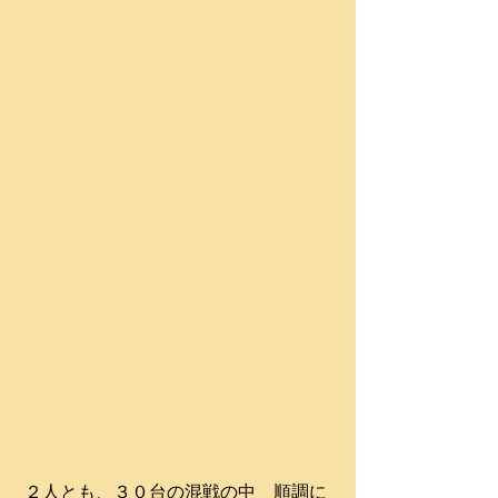
 ２人とも、３０台の混戦の中　順調に