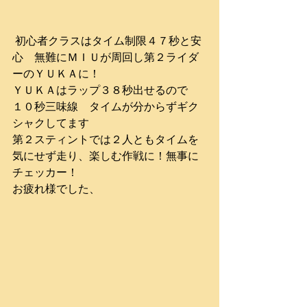
 初心者クラスはタイム制限４７秒と安
心　無難にＭＩＵが周回し第２ライダ
ーのＹＵＫＡに！
ＹＵＫＡはラップ３８秒出せるので　
１０秒三味線　タイムが分からずギク
シャクしてます
第２スティントでは２人ともタイムを
気にせず走り、楽しむ作戦に！無事に
チェッカー！
お疲れ様でした、