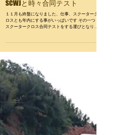
SCWJと時々合同テスト
１１月も終盤になりました、仕事、スクーターク
ロスとも年内にする事がいっぱいです その一つ
スクータークロス合同テストをする運びとなりま
した、 日時 １２月１０日 日曜日 プラザ阪
下 モトクロスＡコース 集合！ 時間は皆様の都
合で宜しくお願い致します、走行料金はプラザ阪
下さ...