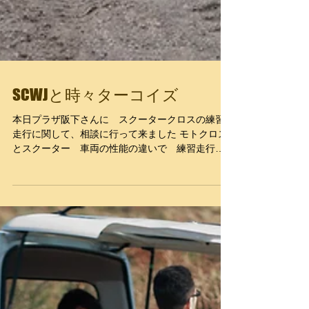
SCWJと時々ターコイズ
本日プラザ阪下さんに スクータークロスの練習
走行に関して、相談に行って来ました モトクロス
とスクーター 車両の性能の違いで 練習走行を
断念される方も居られるかと思い スクーターでオ
フロードを走られる方への対応と対策 もっと気軽
なものにしていく様に頑張りますよ！ こうご期
待！...